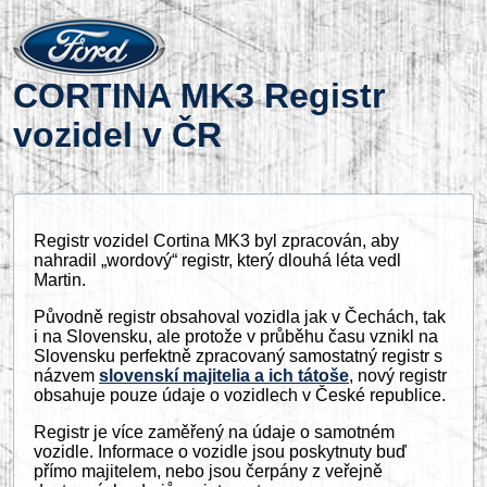
CORTINA MK3 Registr
vozidel v ČR
Registr vozidel Cortina MK3 byl zpracován, aby
nahradil „wordový“ registr, který dlouhá léta vedl
Martin.
Původně registr obsahoval vozidla jak v Čechách, tak
i na Slovensku, ale protože v průběhu času vznikl na
Slovensku perfektně zpracovaný samostatný registr s
názvem
slovenskí majitelia a ich tátoše
, nový registr
obsahuje pouze údaje o vozidlech v České republice.
Registr je více zaměřený na údaje o samotném
vozidle. Informace o vozidle jsou poskytnuty buď
přímo majitelem, nebo jsou čerpány z veřejně