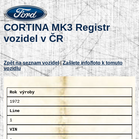
CORTINA MK3 Registr
vozidel v ČR
Zpět na seznam vozidel
|
Zašlete info/foto k tomuto
vozidlu
Rok výroby
1972
Line
1
VIN
-