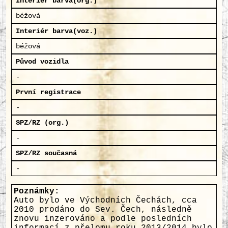
Interiér barva(org.)
béžová
Interiér barva(voz.)
béžová
Původ vozidla
-
První registrace
-
SPZ/RZ (org.)
-
SPZ/RZ současná
-
Poznámky:
Auto bylo ve Východních Čechách, cca
2010 prodáno do Sev. Čech, následně
znovu inzerováno a podle posledních