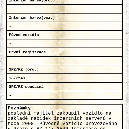
Interiér barva(org.)
-
Interiér barva(voz.)
-
Původ vozidla
-
První registrace
-
SPZ/RZ (org.)
1A72549
SPZ/RZ současná
-
Poznámky:
poslední majitel zakoupil vozidlo na
základě nabídek inzertních serverů v
roce 2008. Původně vozidlo provozováno