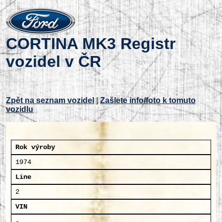
CORTINA MK3 Registr
vozidel v ČR
Zpět na seznam vozidel
|
Zašlete info/foto k tomuto
vozidlu
Rok výroby
1974
Line
2
VIN
-