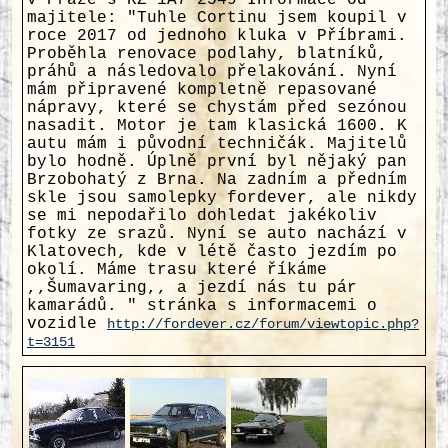
v Praze s RZ 1A7 2549 Informace od
majitele: "Tuhle Cortinu jsem koupil v
roce 2017 od jednoho kluka v Příbrami.
Proběhla renovace podlahy, blatníků,
práhů a následovalo přelakování. Nyní
mám připravené kompletně repasované
nápravy, které se chystám před sezónou
nasadit. Motor je tam klasická 1600. K
autu mám i původní techničák. Majitelů
bylo hodně. Úplně první byl nějaký pan
Brzobohatý z Brna. Na zadním a předním
skle jsou samolepky fordever, ale nikdy
se mi nepodařilo dohledat jakékoliv
fotky ze srazů. Nyní se auto nachází v
Klatovech, kde v létě často jezdím po
okolí. Máme trasu které říkáme
,,Šumavaring,, a jezdí nás tu pár
kamarádů. " stránka s informacemi o
vozidle
http://fordever.cz/forum/viewtopic.php?
t=3151