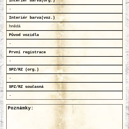
Interiér barva(org.)
-
Interiér barva(voz.)
hnědá
Původ vozidla
-
První registrace
-
SPZ/RZ (org.)
-
SPZ/RZ současná
-
Poznámky: