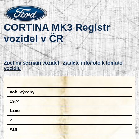
CORTINA MK3 Registr
vozidel v ČR
Zpět na seznam vozidel
|
Zašlete info/foto k tomuto
vozidlu
Rok výroby
1974
Line
2
VIN
-