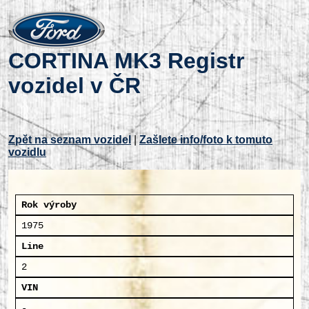
CORTINA MK3 Registr
vozidel v ČR
Zpět na seznam vozidel
|
Zašlete info/foto k tomuto
vozidlu
Rok výroby
1975
Line
2
VIN
-