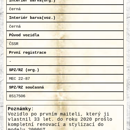
Interiér barva(org.)
černá
Interiér barva(voz.)
černá
Původ vozidla
ČSSR
První registrace
-
SPZ/RZ (org.)
MEC 22-87
SPZ/RZ současná
8S17506
Poznámky:
Vozidlo po prvním maiteli, který ji
vlastnil 33 let. do roku 2020 prošlo
kompletní renovací a stylizací do