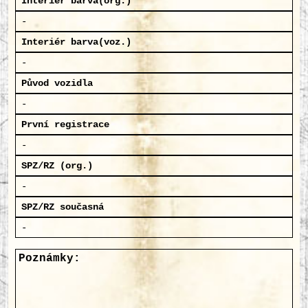
Interiér barva(org.)
-
Interiér barva(voz.)
-
Původ vozidla
-
První registrace
-
SPZ/RZ (org.)
-
SPZ/RZ současná
-
Poznámky: