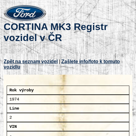
CORTINA MK3 Registr
vozidel v ČR
Zpět na seznam vozidel
|
Zašlete info/foto k tomuto
vozidlu
Rok výroby
1974
Line
2
VIN
-