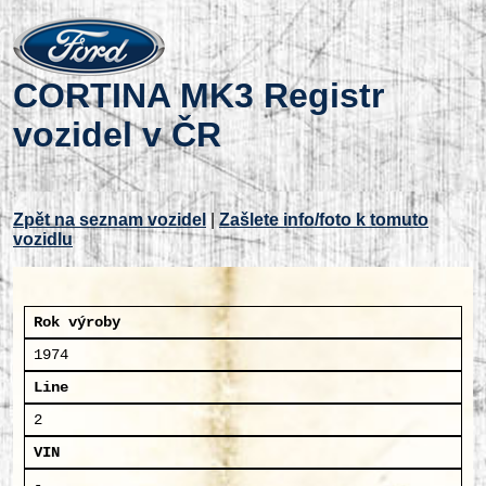
CORTINA MK3 Registr
vozidel v ČR
Zpět na seznam vozidel
|
Zašlete info/foto k tomuto
vozidlu
Rok výroby
1974
Line
2
VIN
-