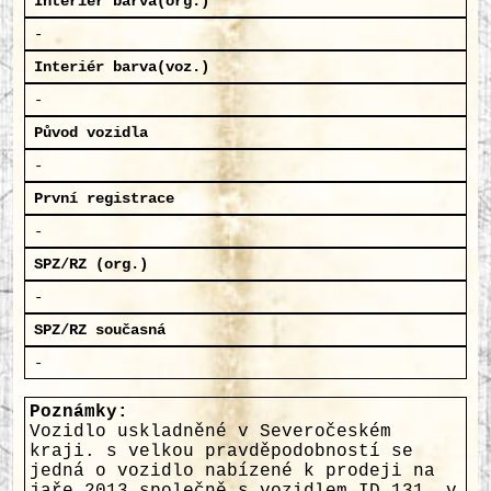
Interiér barva(org.)
-
Interiér barva(voz.)
-
Původ vozidla
-
První registrace
-
SPZ/RZ (org.)
-
SPZ/RZ současná
-
Poznámky:
Vozidlo uskladněné v Severočeském
kraji. s velkou pravděpodobností se
jedná o vozidlo nabízené k prodeji na