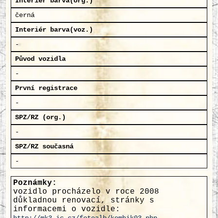
Interiér barva(org.)
černá
Interiér barva(voz.)
-
Původ vozidla
-
První registrace
-
SPZ/RZ (org.)
-
SPZ/RZ současná
-
Poznámky:
vozidlo procházelo v roce 2008
důkladnou renovací, stránky s
informacemi o vozidle: