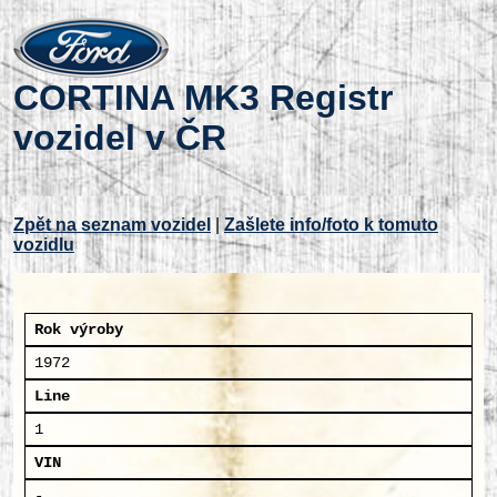
CORTINA MK3 Registr
vozidel v ČR
Zpět na seznam vozidel
|
Zašlete info/foto k tomuto
vozidlu
Rok výroby
1972
Line
1
VIN
-