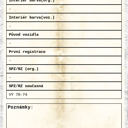
Interiér barva(org.)
-
Interiér barva(voz.)
-
Původ vozidla
-
První registrace
-
SPZ/RZ (org.)
-
SPZ/RZ současná
VY 76-74
Poznámky: