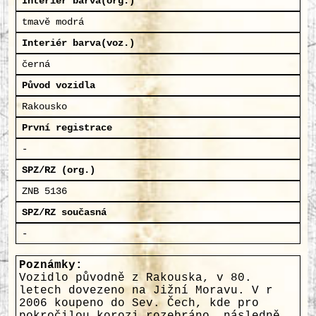
Interiér barva(org.)
tmavě modrá
Interiér barva(voz.)
černá
Původ vozidla
Rakousko
První registrace
-
SPZ/RZ (org.)
ZNB 5136
SPZ/RZ současná
-
Poznámky:
Vozidlo původně z Rakouska, v 80.
letech dovezeno na Jižní Moravu. V r
2006 koupeno do Sev. Čech, kde pro