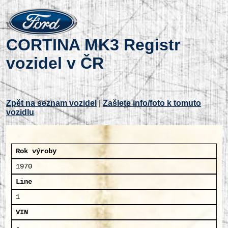
CORTINA MK3 Registr
vozidel v ČR
Zpět na seznam vozidel
|
Zašlete info/foto k tomuto
vozidlu
Rok výroby
1970
Line
1
VIN
-