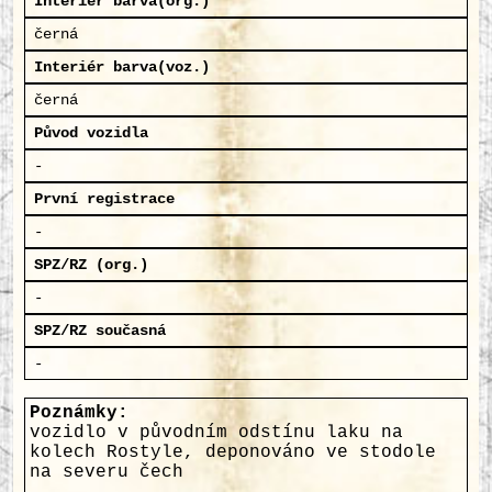
Interiér barva(org.)
černá
Interiér barva(voz.)
černá
Původ vozidla
-
První registrace
-
SPZ/RZ (org.)
-
SPZ/RZ současná
-
Poznámky:
vozidlo v původním odstínu laku na
kolech Rostyle, deponováno ve stodole
na severu čech