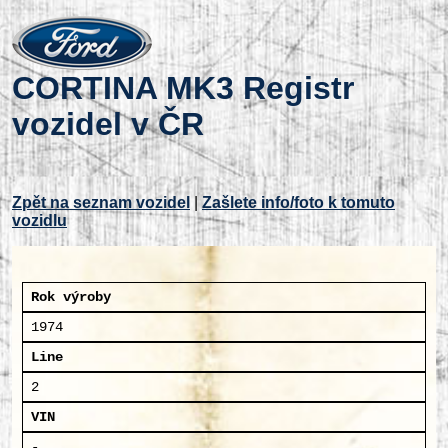
CORTINA MK3 Registr
vozidel v ČR
Zpět na seznam vozidel
|
Zašlete info/foto k tomuto
vozidlu
Rok výroby
1974
Line
2
VIN
-