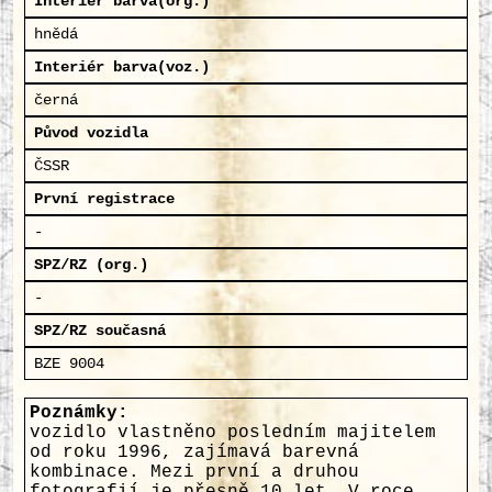
Interiér barva(org.)
hnědá
Interiér barva(voz.)
černá
Původ vozidla
ČSSR
První registrace
-
SPZ/RZ (org.)
-
SPZ/RZ současná
BZE 9004
Poznámky:
vozidlo vlastněno posledním majitelem
od roku 1996, zajímavá barevná
kombinace. Mezi první a druhou