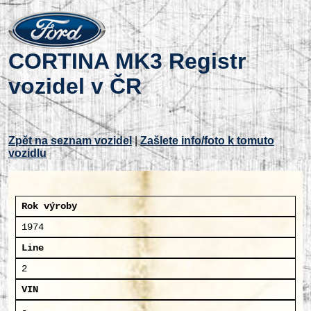
CORTINA MK3 Registr
vozidel v ČR
Zpět na seznam vozidel
|
Zašlete info/foto k tomuto
vozidlu
Rok výroby
1974
Line
2
VIN
-