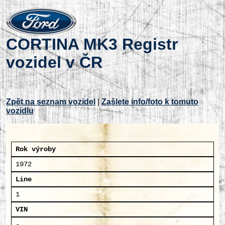
CORTINA MK3 Registr
vozidel v ČR
Zpět na seznam vozidel
|
Zašlete info/foto k tomuto
vozidlu
Rok výroby
1972
Line
1
VIN
-