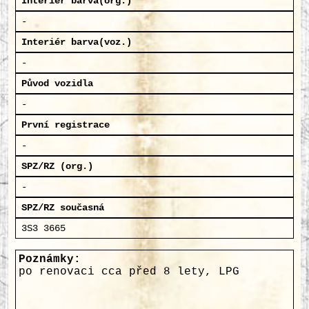
Interiér barva(org.)
-
Interiér barva(voz.)
-
Původ vozidla
-
První registrace
-
SPZ/RZ (org.)
-
SPZ/RZ současná
3S3 3665
Poznámky:
po renovaci cca před 8 lety, LPG