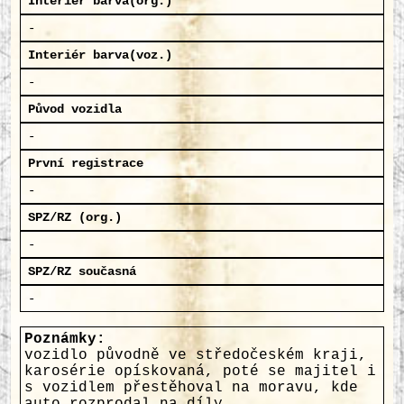
Interiér barva(org.)
-
Interiér barva(voz.)
-
Původ vozidla
-
První registrace
-
SPZ/RZ (org.)
-
SPZ/RZ současná
-
Poznámky:
vozidlo původně ve středočeském kraji,
karosérie opískovaná, poté se majitel i
s vozidlem přestěhoval na moravu, kde