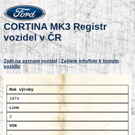
CORTINA MK3 Registr
vozidel v ČR
Zpět na seznam vozidel
|
Zašlete info/foto k tomuto
vozidlu
Rok výroby
1974
Line
2
VIN
-