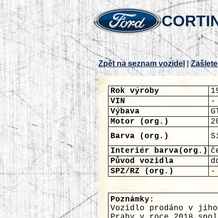
CORTIN
Zpět na seznam vozidel
|
Zašlete
Rok výroby
1
VIN
-
Výbava
G
Motor (org.)
2
Barva (org.)
S
Interiér barva(org.)
č
Původ vozidla
d
SPZ/RZ (org.)
-
Poznámky:
Vozidlo prodáno v jiho
Prahy v roce 2018 spol