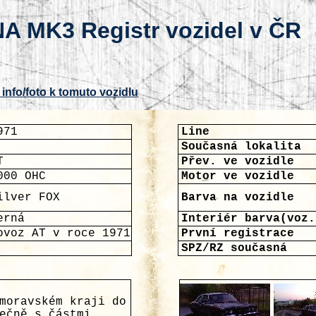
A MK3 Registr vozidel v ČR
 info/foto k tomuto vozidlu
971
Line
Současná lokalita
T
Přev. ve vozidle
000 OHC
Motor ve vozidle
ilver FOX
Barva na vozidle
erná
Interiér barva(voz.
ovoz AT v roce 1971
První registrace
SPZ/RZ současná
moravském kraji do
ečně s částmi