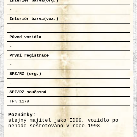
Interiér barva(org.)
-
Interiér barva(voz.)
-
Původ vozidla
-
První registrace
-
SPZ/RZ (org.)
-
SPZ/RZ současná
TPK 1179
Poznámky:
stejný majitel jako ID99, vozidlo po
nehode sešrotováno v roce 1998