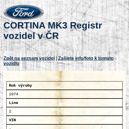
CORTINA MK3 Registr
vozidel v ČR
Zpět na seznam vozidel
|
Zašlete info/foto k tomuto
vozidlu
Rok výroby
1974
Line
2
VIN
-