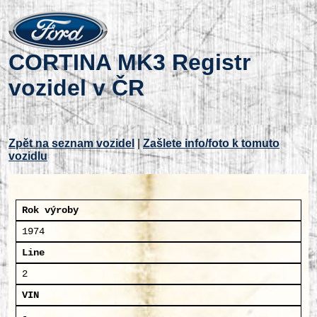
CORTINA MK3 Registr
vozidel v ČR
Zpět na seznam vozidel
|
Zašlete info/foto k tomuto
vozidlu
Rok výroby
1974
Line
2
VIN
-