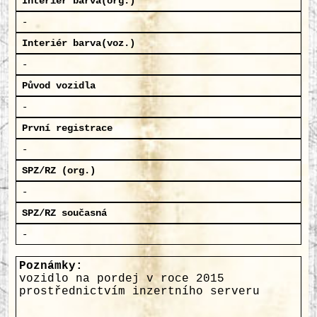
Interiér barva(org.)
-
Interiér barva(voz.)
-
Původ vozidla
-
První registrace
-
SPZ/RZ (org.)
-
SPZ/RZ současná
-
Poznámky:
vozidlo na pordej v roce 2015
prostřednictvím inzertního serveru