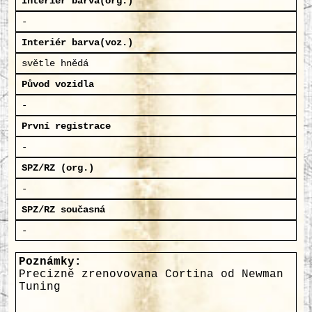
Interiér barva(org.)
-
Interiér barva(voz.)
světle hnědá
Původ vozidla
-
První registrace
-
SPZ/RZ (org.)
-
SPZ/RZ současná
-
Poznámky:
Precizně zrenovovana Cortina od Newman
Tuning