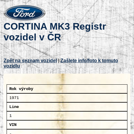
CORTINA MK3 Registr
vozidel v ČR
Zpět na seznam vozidel
|
Zašlete info/foto k tomuto
vozidlu
Rok výroby
1971
Line
1
VIN
-