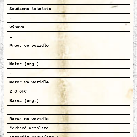
Současná lokalita
-
Výbava
L
Přev. ve vozidle
-
Motor (org.)
-
Motor ve vozidle
2,0 OHC
Barva (org.)
-
Barva na vozidle
čerbená metalíza