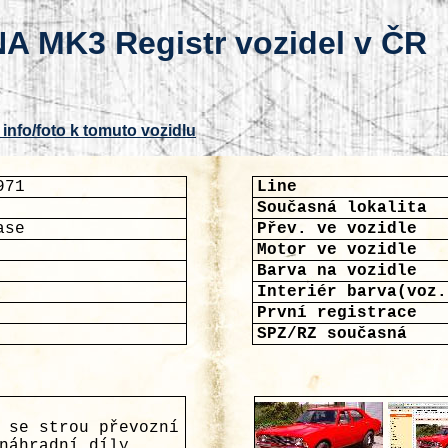
A MK3 Registr vozidel v ČR
 info/foto k tomuto vozidlu
971
Line
Současná lokalita
ase
Přev. ve vozidle
Motor ve vozidle
Barva na vozidle
Interiér barva(voz.
První registrace
SPZ/RZ současná
 se strou převozní
náhradní díly