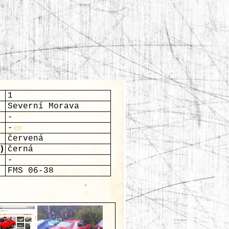
1
Severní Morava
-
-
červená
)
černá
-
FMS 06-38