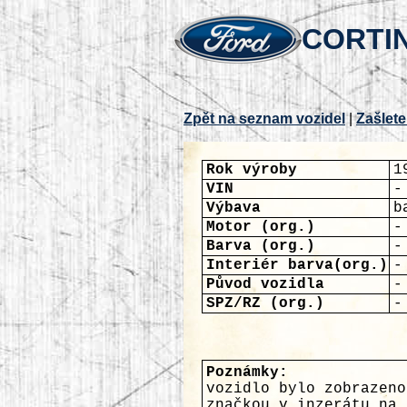
CORTIN
Zpět na seznam vozidel
|
Zašlete
Rok výroby
1
VIN
-
Výbava
b
Motor (org.)
-
Barva (org.)
-
Interiér barva(org.)
-
Původ vozidla
-
SPZ/RZ (org.)
-
Poznámky:
vozidlo bylo zobrazeno
značkou v inzerátu na 