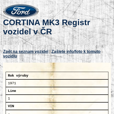
CORTINA MK3 Registr
vozidel v ČR
Zpět na seznam vozidel
|
Zašlete info/foto k tomuto
vozidlu
Rok výroby
1971
Line
1
VIN
-