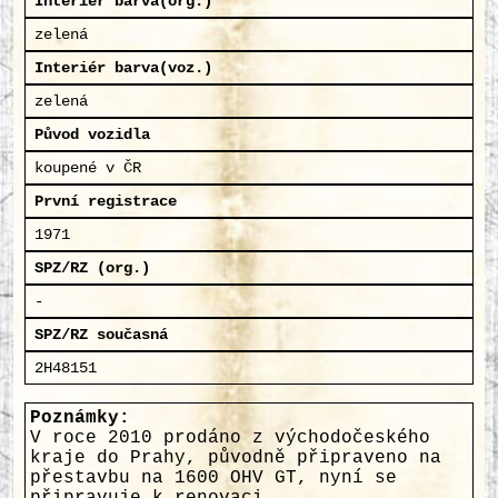
Interiér barva(org.)
zelená
Interiér barva(voz.)
zelená
Původ vozidla
koupené v ČR
První registrace
1971
SPZ/RZ (org.)
-
SPZ/RZ současná
2H48151
Poznámky:
V roce 2010 prodáno z východočeského
kraje do Prahy, původně připraveno na
přestavbu na 1600 OHV GT, nyní se