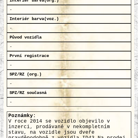
Interiér barva(org.)
-
Interiér barva(voz.)
-
Původ vozidla
-
První registrace
-
SPZ/RZ (org.)
-
SPZ/RZ současná
-
Poznámky:
V roce 2014 se vozidlo objevilo v
inzerci, prodávané v nekompletním
stavu, na vozidle jsou dveře