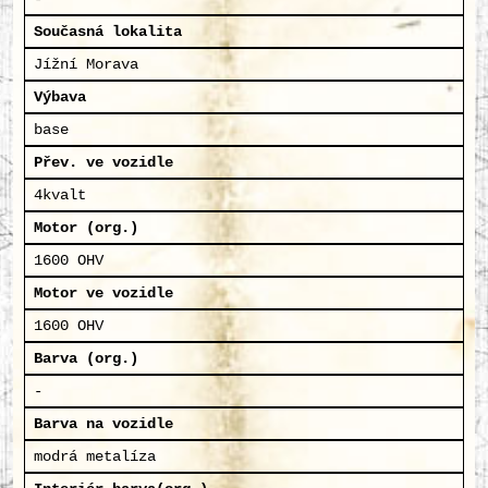
Současná lokalita
Jížní Morava
Výbava
base
Přev. ve vozidle
4kvalt
Motor (org.)
1600 OHV
Motor ve vozidle
1600 OHV
Barva (org.)
-
Barva na vozidle
modrá metalíza