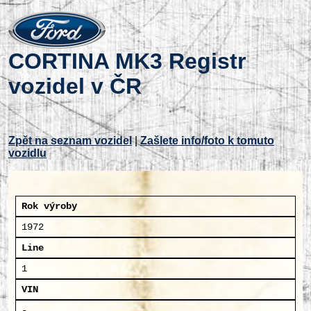
CORTINA MK3 Registr
vozidel v ČR
Zpět na seznam vozidel
|
Zašlete info/foto k tomuto
vozidlu
Rok výroby
1972
Line
1
VIN
-