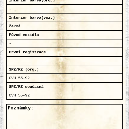
Interiér barva(org.)
-
Interiér barva(voz.)
černá
Původ vozidla
-
První registrace
-
SPZ/RZ (org.)
OVH 55-92
SPZ/RZ současná
OVH 55-92
Poznámky: