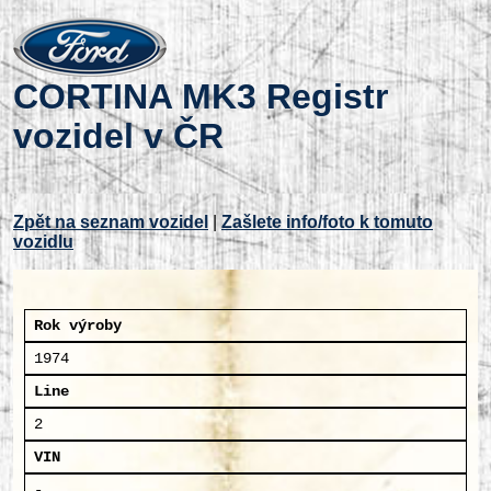
CORTINA MK3 Registr
vozidel v ČR
Zpět na seznam vozidel
|
Zašlete info/foto k tomuto
vozidlu
Rok výroby
1974
Line
2
VIN
-