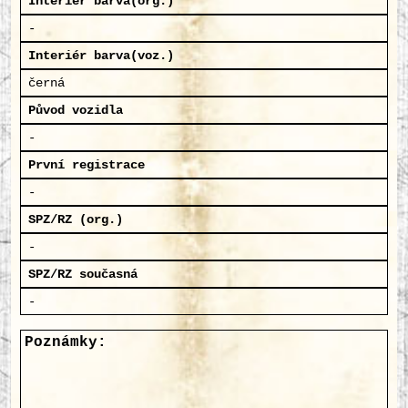
Interiér barva(org.)
-
Interiér barva(voz.)
černá
Původ vozidla
-
První registrace
-
SPZ/RZ (org.)
-
SPZ/RZ současná
-
Poznámky: