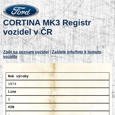
CORTINA MK3 Registr
vozidel v ČR
Zpět na seznam vozidel
|
Zašlete info/foto k tomuto
vozidlu
Rok výroby
1974
Line
2
VIN
-