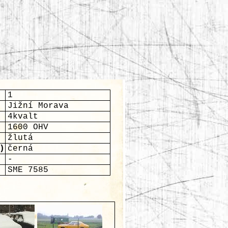
1
Jižní Morava
4kvalt
1600 OHV
žlutá
)
černá
-
SME 7585