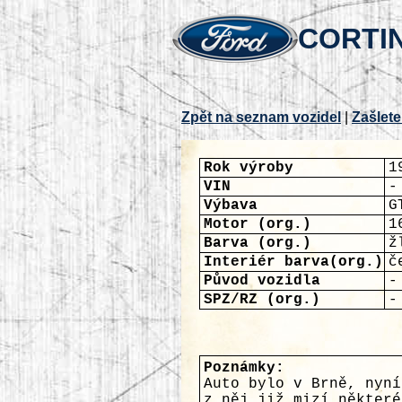
CORTIN
Zpět na seznam vozidel
|
Zašlete
Rok výroby
1
VIN
-
Výbava
G
Motor (org.)
1
Barva (org.)
ž
Interiér barva(org.)
č
Původ vozidla
-
SPZ/RZ (org.)
-
Poznámky:
Auto bylo v Brně, nyní
z něj již mizí některé