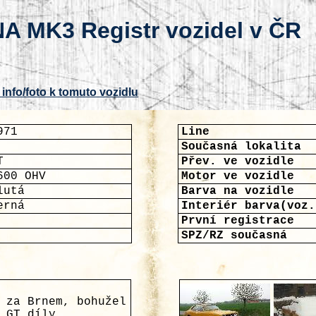
A MK3 Registr vozidel v ČR
 info/foto k tomuto vozidlu
971
Line
Současná lokalita
T
Přev. ve vozidle
600 OHV
Motor ve vozidle
lutá
Barva na vozidle
erná
Interiér barva(voz.
První registrace
SPZ/RZ současná
 za Brnem, bohužel
 GT díly