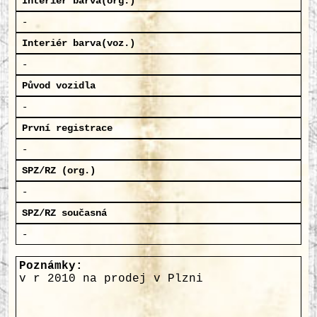
Interiér barva(org.)
-
Interiér barva(voz.)
-
Původ vozidla
-
První registrace
-
SPZ/RZ (org.)
-
SPZ/RZ současná
-
Poznámky:
v r 2010 na prodej v Plzni