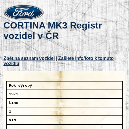
CORTINA MK3 Registr
vozidel v ČR
Zpět na seznam vozidel
|
Zašlete info/foto k tomuto
vozidlu
Rok výroby
1971
Line
1
VIN
-