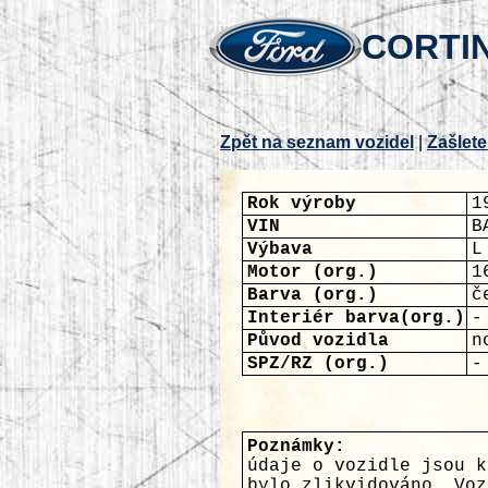
CORTIN
Zpět na seznam vozidel
|
Zašlete
Rok výroby
1
VIN
B
Výbava
L
Motor (org.)
1
Barva (org.)
č
Interiér barva(org.)
-
Původ vozidla
n
SPZ/RZ (org.)
-
Poznámky:
údaje o vozidle jsou k
bylo zlikvidováno. Voz