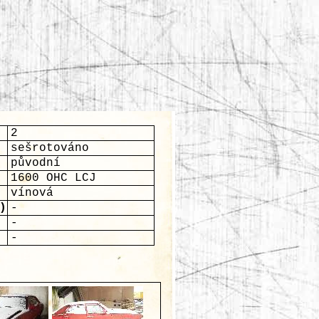
2
sešrotováno
původní
1600 OHC LCJ
vínová
)
-
-
-