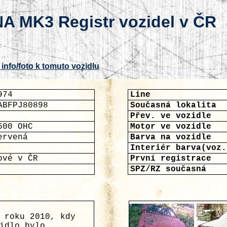
A MK3 Registr vozidel v ČR
 info/foto k tomuto vozidlu
974
Line
ABFPJ80898
Současná lokalita
Přev. ve vozidle
600 OHC
Motor ve vozidle
ervená
Barva na vozidle
Interiér barva(voz.
ové v ČR
První registrace
SPZ/RZ současná
 roku 2010, kdy
idlo bylo