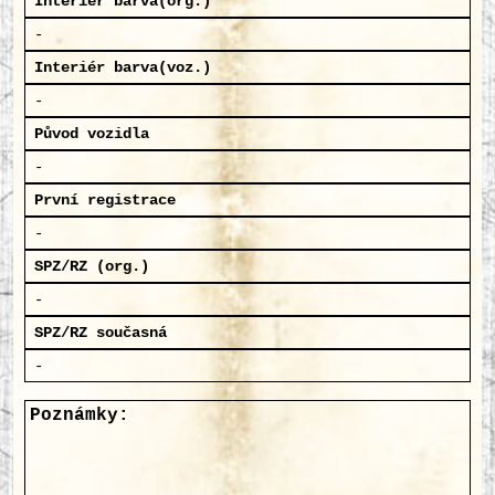
Interiér barva(org.)
-
Interiér barva(voz.)
-
Původ vozidla
-
První registrace
-
SPZ/RZ (org.)
-
SPZ/RZ současná
-
Poznámky: