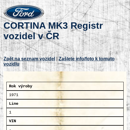
CORTINA MK3 Registr
vozidel v ČR
Zpět na seznam vozidel
|
Zašlete info/foto k tomuto
vozidlu
Rok výroby
1971
Line
1
VIN
-