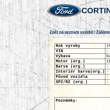
CORTIN
Zpět na seznam vozidel
|
Zašlete
Rok výroby
1
VIN
-
Výbava
b
Motor (org.)
1
Barva (org.)
-
Interiér barva(org.)
-
Původ vozidla
-
SPZ/RZ (org.)
-
Poznámky: