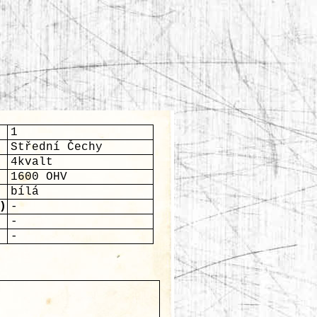
1
Střední Čechy
4kvalt
1600 OHV
bílá
)
-
-
-