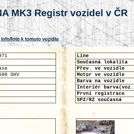
A MK3 Registr vozidel v ČR
 info/foto k tomuto vozidlu
971
Line
Současná lokalita
ase
Přev. ve vozidle
600 OHV
Motor ve vozidle
Barva na vozidle
Interiér barva(voz.
První registrace
SPZ/RZ současná