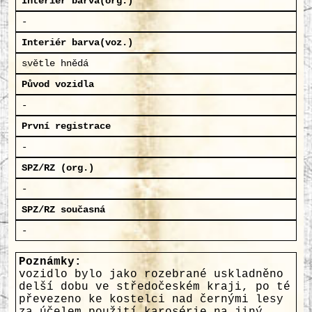
Interiér barva(org.)
-
Interiér barva(voz.)
světle hnědá
Původ vozidla
-
První registrace
-
SPZ/RZ (org.)
-
SPZ/RZ současná
-
Poznámky:
vozidlo bylo jako rozebrané uskladněno
delší dobu ve středočeském kraji, po té
převezeno ke kostelci nad černými lesy