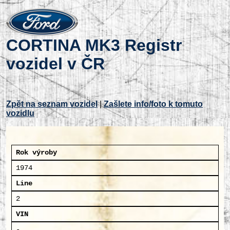
CORTINA MK3 Registr
vozidel v ČR
Zpět na seznam vozidel
|
Zašlete info/foto k tomuto
vozidlu
Rok výroby
1974
Line
2
VIN
-