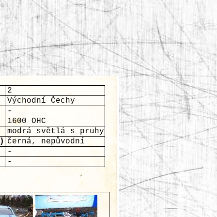
2
Východní Čechy
-
1600 OHC
modrá světlá s pruhy
)
černá, nepůvodní
-
-