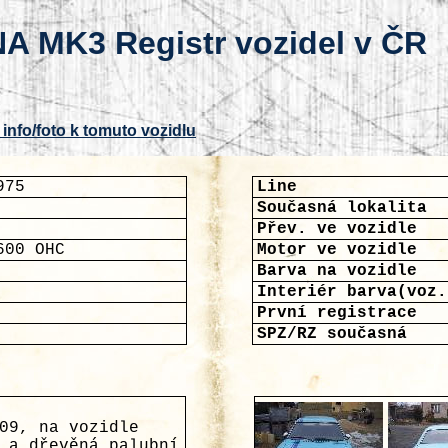
A MK3 Registr vozidel v ČR
 info/foto k tomuto vozidlu
975
Line
Současná lokalita
Přev. ve vozidle
600 OHC
Motor ve vozidle
Barva na vozidle
Interiér barva(voz.
První registrace
SPZ/RZ současná
09, na vozidle
 a dřevěná palubní