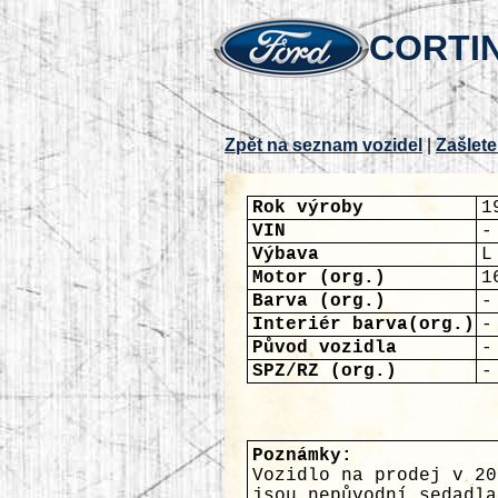
CORTIN
Zpět na seznam vozidel
|
Zašlete
Rok výroby
1
VIN
-
Výbava
L
Motor (org.)
1
Barva (org.)
-
Interiér barva(org.)
-
Původ vozidla
-
SPZ/RZ (org.)
-
Poznámky:
Vozidlo na prodej v 20
jsou nepůvodní sedadla