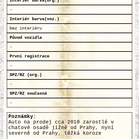
Interiér barva(org.)
-
Interiér barva(voz.)
bez interiéru
Původ vozidla
-
První registrace
-
SPZ/RZ (org.)
-
SPZ/RZ současná
-
Poznámky:
Auto na prodej cca 2010 zarostlé v
chatové osadě jižně od Prahy, nyní
severně od Prahy, těžká koroze