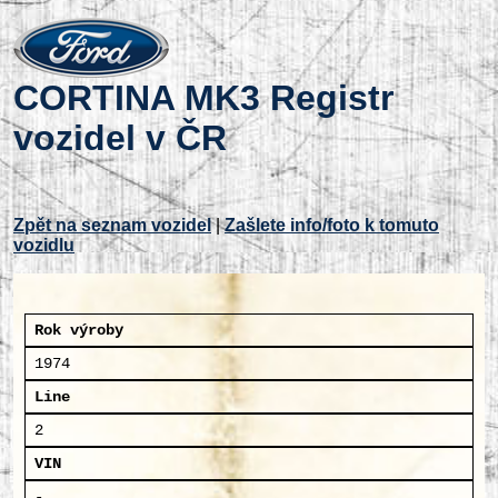
CORTINA MK3 Registr
vozidel v ČR
Zpět na seznam vozidel
|
Zašlete info/foto k tomuto
vozidlu
Rok výroby
1974
Line
2
VIN
-