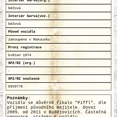
Interiér barva(org.)
béžová
Interiér barva(voz.)
béžová
Původ vozidla
zakoupeno v Rakousku
První registrace
květen 1974
SPZ/RZ (org.)
-
SPZ/RZ současná
03V0776
Poznámky:
Vozidlu se důvěrně říkalo "Piffl", dle
příjmení původního majitele. Dovoz
2009, od 2011 v Budějovicích. Částečná