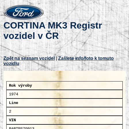
CORTINA MK3 Registr
vozidel v ČR
Zpět na seznam vozidel
|
Zašlete info/foto k tomuto
vozidlu
Rok výroby
1974
Line
2
VIN
BABTPS70913