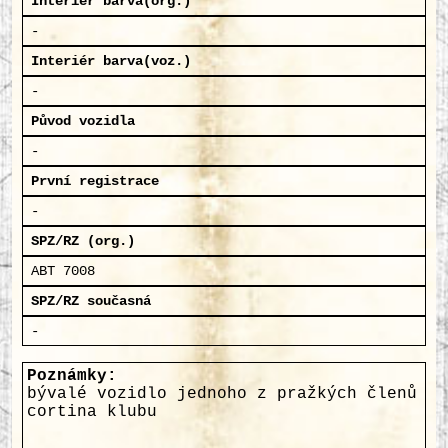
Interiér barva(org.)
-
Interiér barva(voz.)
-
Původ vozidla
-
První registrace
-
SPZ/RZ (org.)
ABT 7008
SPZ/RZ současná
-
Poznámky:
bývalé vozidlo jednoho z pražkých členů
cortina klubu