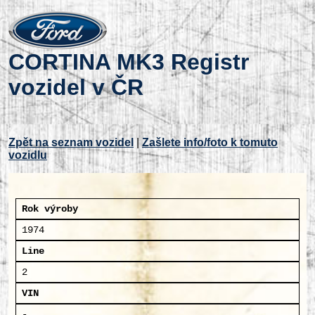
CORTINA MK3 Registr
vozidel v ČR
Zpět na seznam vozidel
|
Zašlete info/foto k tomuto
vozidlu
Rok výroby
1974
Line
2
VIN
-