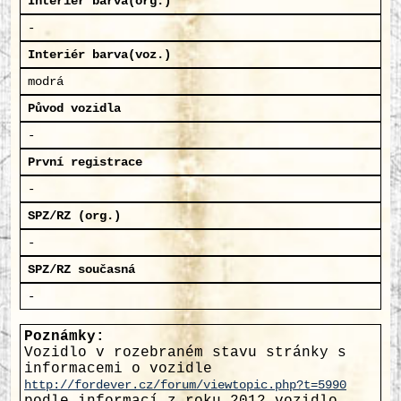
Interiér barva(org.)
-
Interiér barva(voz.)
modrá
Původ vozidla
-
První registrace
-
SPZ/RZ (org.)
-
SPZ/RZ současná
-
Poznámky:
Vozidlo v rozebraném stavu stránky s
informacemi o vozidle
http://fordever.cz/forum/viewtopic.php?t=5990