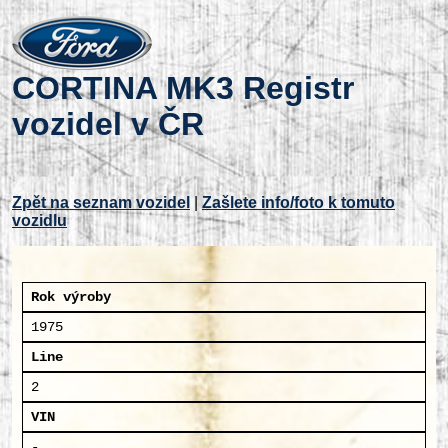
CORTINA MK3 Registr
vozidel v ČR
Zpět na seznam vozidel
|
Zašlete info/foto k tomuto
vozidlu
Rok výroby
1975
Line
2
VIN
-