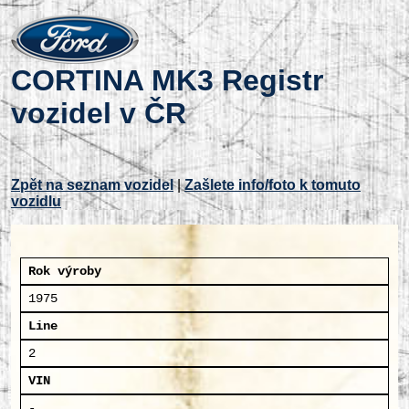
CORTINA MK3 Registr
vozidel v ČR
Zpět na seznam vozidel
|
Zašlete info/foto k tomuto
vozidlu
Rok výroby
1975
Line
2
VIN
-