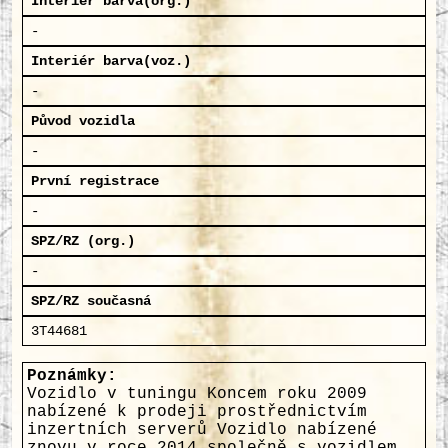
Interiér barva(org.)
-
Interiér barva(voz.)
-
Původ vozidla
-
První registrace
-
SPZ/RZ (org.)
-
SPZ/RZ současná
3T44681
Poznámky:
Vozidlo v tuningu Koncem roku 2009
nabízené k prodeji prostřednictvím
inzertních serverů Vozidlo nabízené